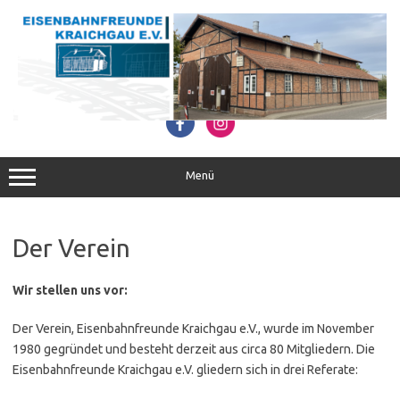
Zum
Inhalt
springen
Menü
Der Verein
Wir stellen uns vor:
Der Verein, Eisenbahnfreunde Kraichgau e.V., wurde im November
1980 gegründet und besteht derzeit aus circa 80 Mitgliedern. Die
Eisenbahnfreunde Kraichgau e.V. gliedern sich in drei Referate: