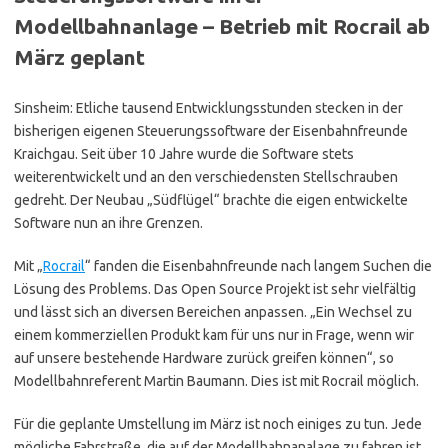
Modellbahnanlage – Betrieb mit Rocrail ab
März geplant
Sinsheim: Etliche tausend Entwicklungsstunden stecken in der
bisherigen eigenen Steuerungssoftware der Eisenbahnfreunde
Kraichgau. Seit über 10 Jahre wurde die Software stets
weiterentwickelt und an den verschiedensten Stellschrauben
gedreht. Der Neubau „Südflügel“ brachte die eigen entwickelte
Software nun an ihre Grenzen.
Mit „
Rocrail
“ fanden die Eisenbahnfreunde nach langem Suchen die
Lösung des Problems. Das Open Source Projekt ist sehr vielfältig
und lässt sich an diversen Bereichen anpassen. „Ein Wechsel zu
einem kommerziellen Produkt kam für uns nur in Frage, wenn wir
auf unsere bestehende Hardware zurück greifen können“, so
Modellbahnreferent Martin Baumann. Dies ist mit Rocrail möglich.
Für die geplante Umstellung im März ist noch einiges zu tun. Jede
mögliche Fahrstraße, die auf der Modellbahnanalage zu fahren ist,