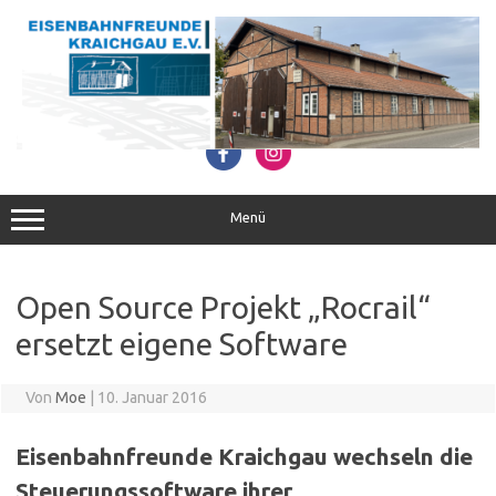
Zum
Inhalt
springen
Menü
Open Source Projekt „Rocrail“
ersetzt eigene Software
Von
Moe
|
10. Januar 2016
Eisenbahnfreunde Kraichgau wechseln die
Steuerungssoftware ihrer