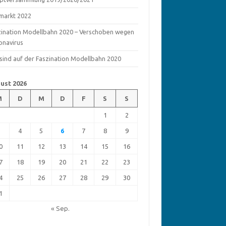
markt 2022
zination Modellbahn 2020 – Verschoben wegen
onavirus
 sind auf der Faszination Modellbahn 2020
ust 2026
M
D
M
D
F
S
S
1
2
3
4
5
6
7
8
9
0
11
12
13
14
15
16
7
18
19
20
21
22
23
4
25
26
27
28
29
30
1
« Sep.