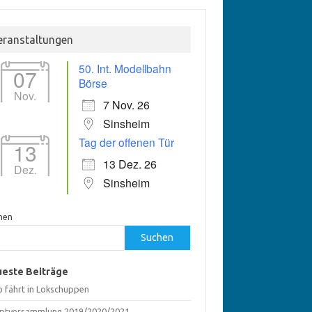
eranstaltungen
50. Int. Modellbahn
07
Börse
Nov.
7 Nov. 26
Sinsheim
Tag der offenen Tür
13
13 Dez. 26
Dez.
Sinsheim
hen
Suchen
este Beiträge
o fährt in Lokschuppen
ptversammlung 2019/2020/2021