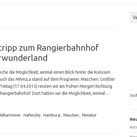
V
tripp zum Rangierbahnhof
rwunderland
he die Möglichkeit, einmal einen Blick hinter die Kulissen
uch das MiWuLa stand auf dem Programm. Maschen: Größter
reitag (17.04.2015) reisten wir am frühen Morgen Richtung
angierbahnhof. Dort hatten wir die Möglichkeit, einmal…
Suc
hilharmonie
,
Hafencity
,
Hamburg
,
Maschen
,
Miniatur
Neu
Aut
Hau