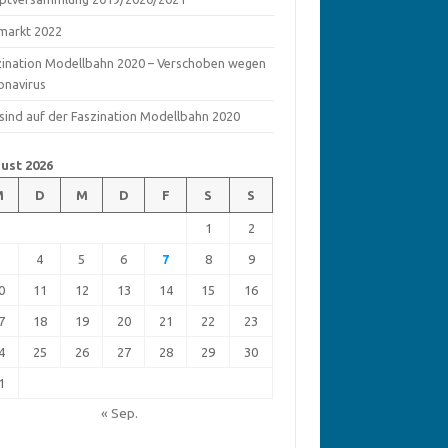
markt 2022
zination Modellbahn 2020 – Verschoben wegen
onavirus
 sind auf der Faszination Modellbahn 2020
ust 2026
M
D
M
D
F
S
S
1
2
3
4
5
6
7
8
9
0
11
12
13
14
15
16
7
18
19
20
21
22
23
4
25
26
27
28
29
30
1
« Sep.