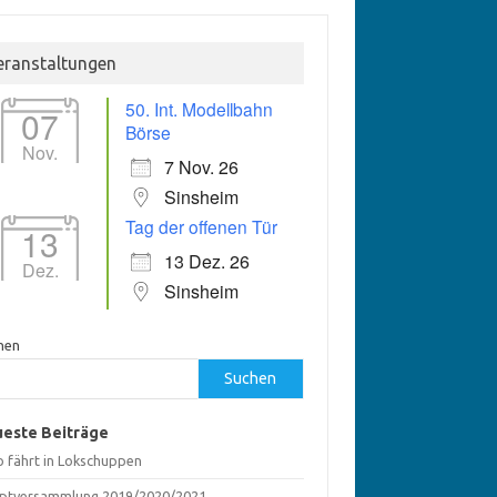
eranstaltungen
50. Int. Modellbahn
07
Börse
Nov.
7 Nov. 26
Sinsheim
Tag der offenen Tür
13
13 Dez. 26
Dez.
Sinsheim
hen
Suchen
este Beiträge
o fährt in Lokschuppen
ptversammlung 2019/2020/2021