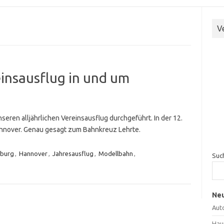
V
insausflug in und um
seren alljährlichen Vereinsausflug durchgeführt. In der 12.
Hannover. Genau gesagt zum Bahnkreuz Lehrte.
burg
,
Hannover
,
Jahresausflug
,
Modellbahn
,
Suc
Neu
Aut
Hau